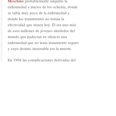
Moschino
probablemente adquirió la
enfermedad a inicios de los ochenta, donde
se sabía muy poco de la enfermedad y
donde los tratamientos no tenían la
efectividad que tienen hoy. Él era uno más
de esos millones de jóvenes alrededor del
mundo que padecían en silencio una
enfermedad que no tenía tratamiento seguro
y cuyo destino inexorable era la muerte.
En 1994 las complicaciones derivadas del
SIDA
, su precario sistema inmunológico y
el avance del cáncer finalmente acabaron
con la vida de este genio del diseño que
tenía solo 44 años cuando partió dejando
una huella imborrable.
¿Y que pasó con la marca?, pues sigue tan
vigente como cuando
Moschino
vivía.
Desde el 2013 la dirección creativa está a