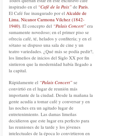
Todos querían estar en este exclusivo café
inspirado en el
“Café de la Paix”
de
París
.
El Café fue inaugurado por el
Alcalde de
Lima
,
Nicanor Carmona Vílchez
(1842-
1940)
. El concepto del
“Palais Concert”
era
sumamente novedoso; en el primer piso se
ofrecía café, té, helados y confitería; y en el
sótano se dispuso una sala de cine y un
teatro variedades. ¿Qué más se podía pedir?,
los limeños de inicios del Siglo XX por fin
sintieron que la modernidad había llegado a
la capital.
Rápidamente el
“Palais Concert”
se
convirtió en el lugar de reunión más
importante de la ciudad. Desde la mañana la
gente acudía a tomar café y conversar y en
las noches era un agitado lugar de
entretenimiento. Las damas limeñas
decidieron que este lugar era perfecto para
las reuniones de la tarde y los jóvenes
intelectuales de la época lo convirtieron en