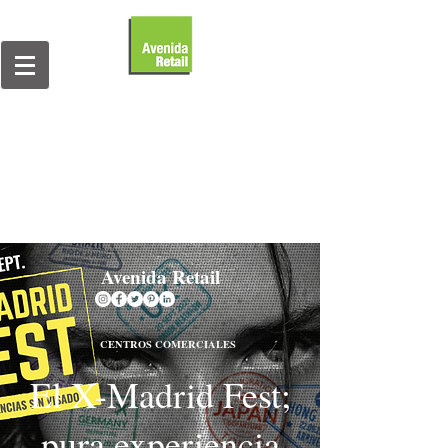
Avenida Retail
CENTROS COMERCIALES
El X-Madrid Fest;
pura experiencia