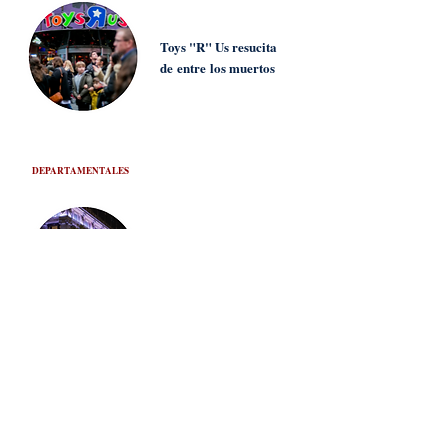
Toys "R" Us resucita
de
entre
los muertos
DEPARTAMENTALES
Selfridges en venta
por $5.5 billones
PUBLICIDAD