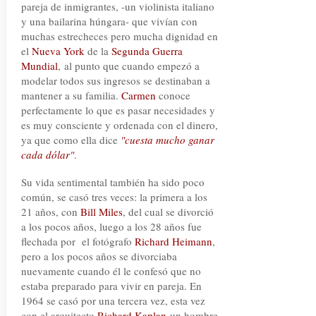
pareja de inmigrantes, -un violinista italiano
y una bailarina húngara- que vivían con
muchas estrecheces pero mucha dignidad en
el
Nueva York
de la
Segunda Guerra
Mundial
,
al punto que cuando empezó a
modelar todos sus ingresos se destinaban a
mantener a su familia.
Carmen
conoce
perfectamente lo que es pasar necesidades y
es muy consciente y ordenada con el dinero,
ya que como ella dice
"cuesta mucho ganar
cada dólar"
.
Su vida sentimental también ha sido poco
común, se casó tres veces: la primera a los
21 años, con
Bill Miles
, del cual se divorció
a los pocos años, luego a los 28 años fue
flechada por el fotógrafo
Richard Heimann
,
pero a los pocos años se divorciaba
nuevamente cuando él le confesó que no
estaba preparado para vivir en pareja. En
1964 se casó por una tercera vez, esta vez
con el arquitecto
Richard Kaplan
un hombre