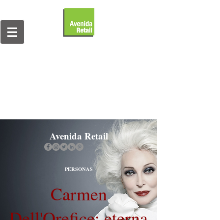
Avenida Retail
PERSONAS
Carmen
Dell'Orefice: eterna