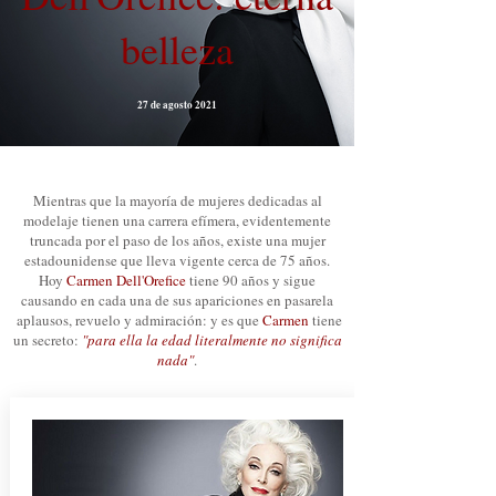
belleza
27 de agosto 2021
Mientras que la mayoría de mujeres dedicadas al
modelaje tienen una carrera efímera, evidentemente
truncada por el paso de los años, existe una mujer
estadounidense que lleva vigente cerca de 75 años.
Hoy
Carmen Dell'Orefice
tiene 90 años y sigue
causando en cada una de sus apariciones en pasarela
aplausos, revuelo y admiración: y es que
Carmen
tiene
un secreto:
"para ella la edad literalmente no significa
nada"
.