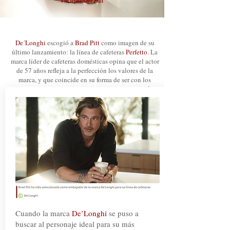
4 de septiembre 2021
De´Longhi
escogió a
Brad Pitt
como imagen de su
último lanzamiento: la línea de cafeteras
Perfetto
. La
marca líder de cafeteras domésticas opina que el actor
de 57 años refleja a la perfección los valores de la
marca, y que coincide en su forma de ser con los
pilares en los cuales
De´Longhi
se soporta:
"estilo,
pasión por el diseño, exclusividad, pero sin perder la
humildad"
. Conozca la historia y vea el video.
Cuando la marca
De’Longhi
se puso a
buscar al personaje ideal para su más