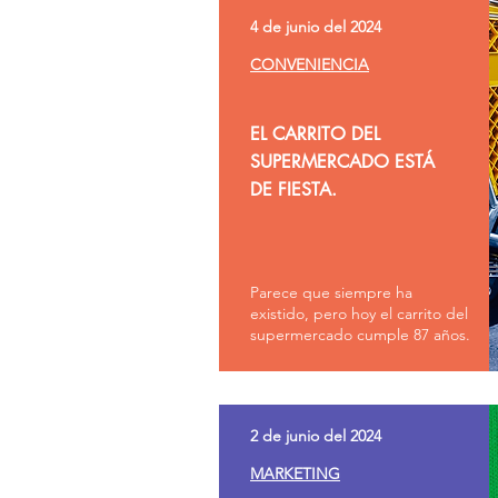
4 de junio del 2024
CONVENIENCIA
EL CARRITO DEL
SUPERMERCADO ESTÁ
DE FIESTA.
Parece que siempre ha
existido, pero hoy el carrito del
supermercado cumple 87 años.
2 de junio del 2024
MARKETING