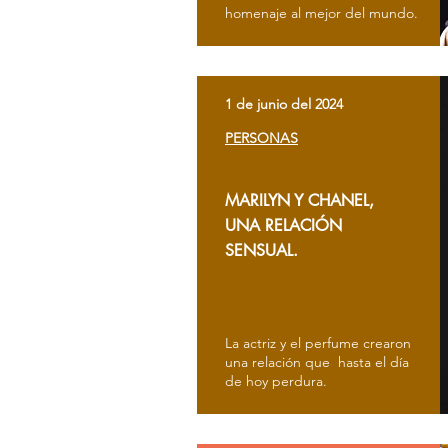
homenaje al mejor del mundo.
1 de junio del 2024
PERSONAS
MARILYN Y CHANEL,
UNA RELACIÓN
SENSUAL.
La actriz y el perfume crearon
una relación que hasta el día
de hoy perdura.