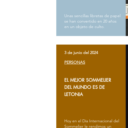
Unas sencillas libretas de papel
se han convertido en 20 años
en un objeto de culto.
3 de junio del 2024
PERSONAS
EL MEJOR SOMMELIER
DEL MUNDO ES DE
LETONIA
Hoy en el Día Internacional del
Sommelier le rendimos un