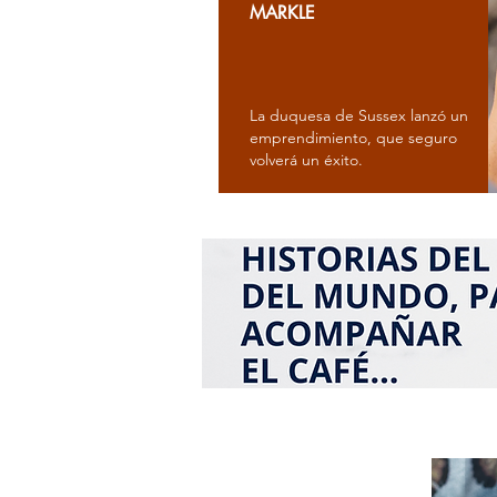
MARKLE
La duquesa de Sussex lanzó un
emprendimiento, que seguro
volverá un éxito.