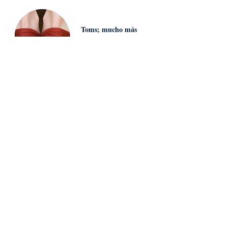
Toms; mucho más
que comprar
zapatos
POR LAS CALLES
Las luces de
Navidad en Madrid
ESPECIALIDAD
¿Quién inventó el