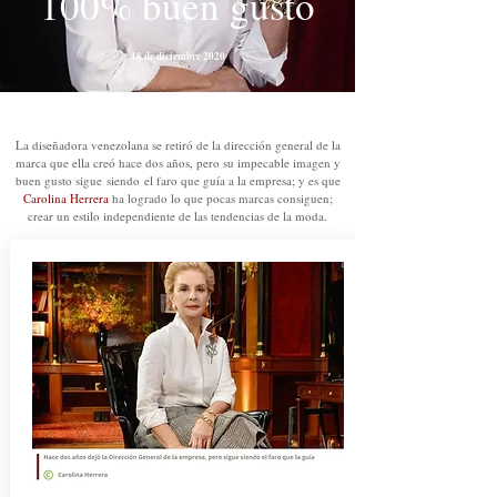
100% buen gusto
18 de diciembre 2020
La diseñadora venezolana se retiró de la dirección general de la
marca que ella creó hace dos años, pero su impecable imagen y
buen gusto sigue
siendo
el faro que guía a la empresa; y es que
Carolina Herrera
ha logrado lo que pocas marcas consiguen;
crear un estilo independiente de las tendencias de la moda.