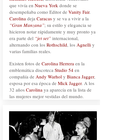
que vivía en
Nueva York
donde se
desempeñaba como Editor de
Vanity Fair
.
Carolina
deja
Caracas
y se va a vivir a la
“Gran Manzana”
; su estilo y elegancia se
hicieron notar rápidamente y muy pronto ya
era parte del
“jet set”
internacional,
alternando con los
Rothschild
, los
Agnelli
y
varias familias reales.
Existen fotos de
Carolina Herrera
en la
emblemática discoteca
Studio 54
en
compañía de
Andy Warhol
y
Bianca Jagger
,
esposa por esa época de
Mick Jagger
. A los
32 años
Carolina
ya aparecía en la lista de
las mujeres mejor vestidas del mundo.