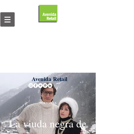
Avenida Retail
PERSONAS
La viuda negra de