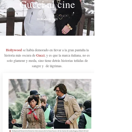
Gucci al cine
16 de marzo 2021
Hollywood
se había demorado en llevar a la gran pantalla la
historia más oscura de
Gucci
; y es que la marca italiana, no es
solo glamour y moda, sino tiene detrás historias teñidas de
sangre y de lágrimas.