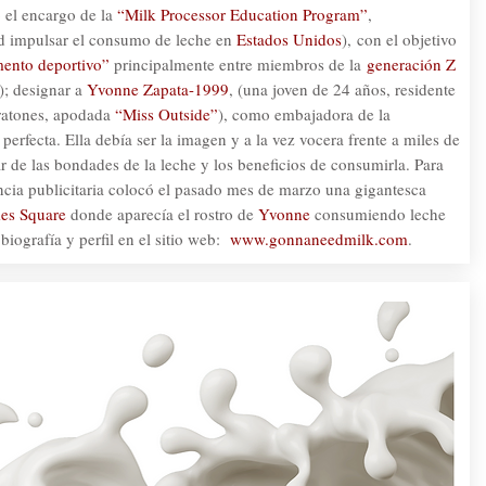
ó el encargo de la
“Milk Processor Education Program”
,
ad impulsar el consumo de leche en
Estados Unidos
),
con el objetivo
mento deportivo”
principalmente entre miembros de la
generación Z
); designar a
Yvonne Zapata-1999
, (una joven de 24 años, residente
aratones, apodada
“Miss Outside”
)
, como embajadora de la
perfecta. Ella debía ser la imagen y a la vez vocera frente a miles de
r de las bondades de la leche y los beneficios de consumirla. Para
encia publicitaria colocó el pasado mes de marzo una gigantesca
es Square
donde aparecía el rostro de
Yvonne
consumiendo leche
biografía y perfil en el sitio web:
www.gonnaneedmilk.com
.